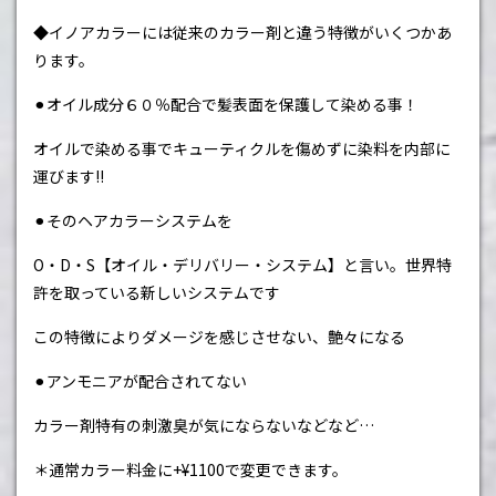
◆イノアカラーには従来のカラー剤と違う特徴がいくつかあ
ります。
⚫︎
オイル成分６０％配合で髪表面を保護して染める事！
オイルで染める事でキューティクルを傷めずに染料を内部に
運びます
‼︎
⚫︎
そのヘアカラーシステムを
O
・
D
・
S
【オイル・デリバリー・システム】と言い。世界特
許を取っている新しいシステムです
この特徴によりダメージを感じさせない、艶々になる
⚫︎アンモニアが配合されてない
カラー剤特有の刺激臭が気にならないなどなど
…
＊通常カラー料金に+
¥1100
で変更できます。