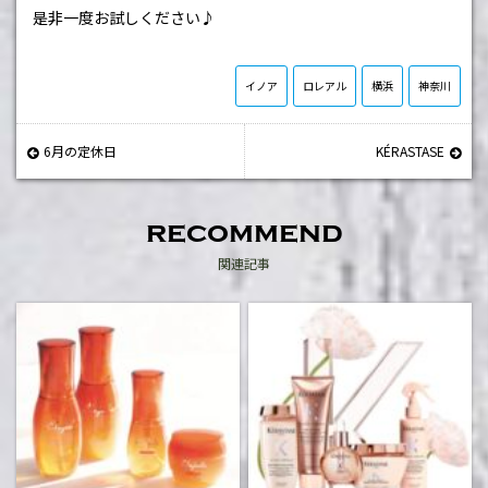
是非一度お試しください♪
イノア
ロレアル
横浜
神奈川
6月の定休日
KÉRASTASE
recommend
関連記事