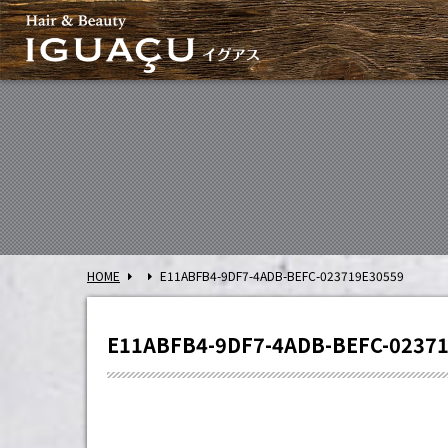
HOME
E11ABFB4-9DF7-4ADB-BEFC-023719E30559
E11ABFB4-9DF7-4ADB-BEFC-0237