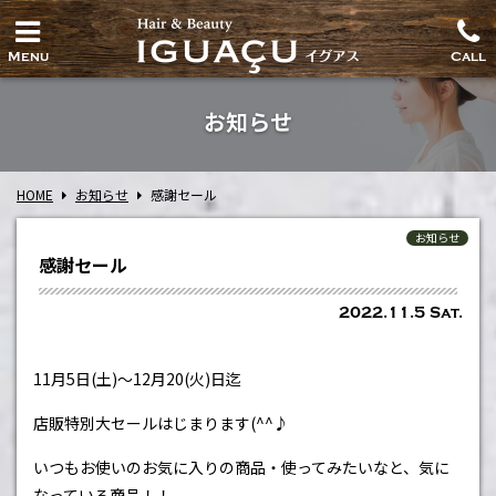
Menu
Call
お知らせ
HOME
お知らせ
感謝セール
お知らせ
感謝セール
2022.11.5 Sat.
11
月
5
日(土)～
12
月
20(火)
日迄
店販特別大セールはじまります
(^^
♪
いつもお使いのお気に入りの商品・使ってみたいなと、気に
なっている商品！！