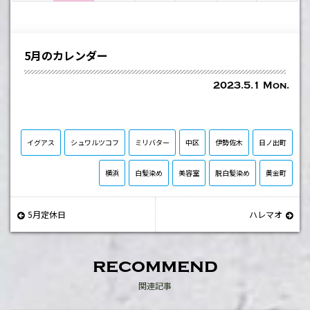
5月のカレンダー
2023.5.1 Mon.
イグアス
シュワルツコフ
ミリバター
中区
伊勢佐木
日ノ出町
横浜
白髪染め
美容室
脱白髪染め
黄金町
5月定休日
ハレマオ
recommend
関連記事