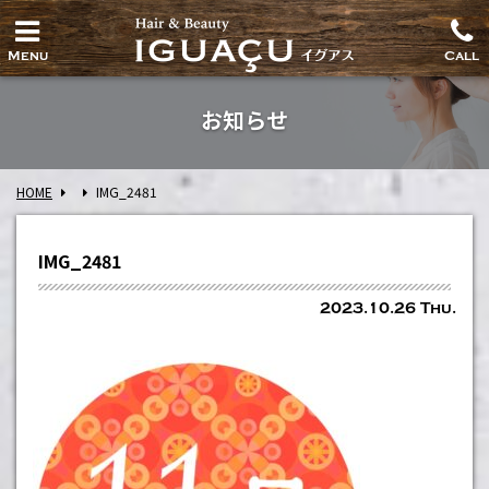
Menu
Call
お知らせ
HOME
IMG_2481
IMG_2481
2023.10.26 Thu.