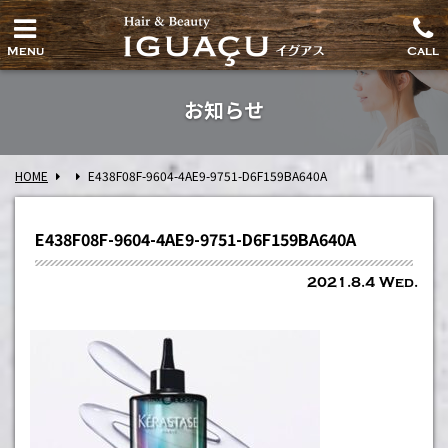
Menu
Call
お知らせ
HOME
E438F08F-9604-4AE9-9751-D6F159BA640A
E438F08F-9604-4AE9-9751-D6F159BA640A
2021.8.4 Wed.