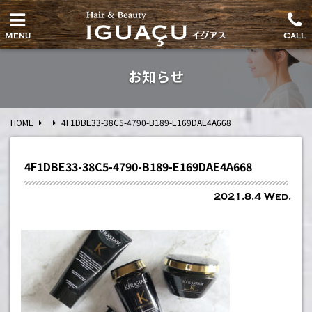
Menu
Call
お知らせ
HOME
4F1DBE33-38C5-4790-B189-E169DAE4A668
4F1DBE33-38C5-4790-B189-E169DAE4A668
2021.8.4 Wed.